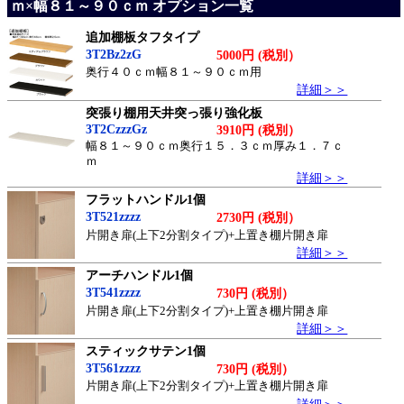
ｍ×幅８１～９０ｃｍ オプション一覧
追加棚板タフタイプ
3T2Bz2zG
5000円 (税別）
奥行４０ｃｍ幅８１～９０ｃｍ用
詳細＞＞
突張り棚用天井突っ張り強化板
3T2CzzzGz
3910円 (税別）
幅８１～９０ｃｍ奥行１５．３ｃｍ厚み１．７ｃ
ｍ
詳細＞＞
フラットハンドル1個
3T521zzzz
2730円 (税別）
片開き扉(上下2分割タイプ)+上置き棚片開き扉
詳細＞＞
アーチハンドル1個
3T541zzzz
730円 (税別）
片開き扉(上下2分割タイプ)+上置き棚片開き扉
詳細＞＞
スティックサテン1個
3T561zzzz
730円 (税別）
片開き扉(上下2分割タイプ)+上置き棚片開き扉
詳細＞＞