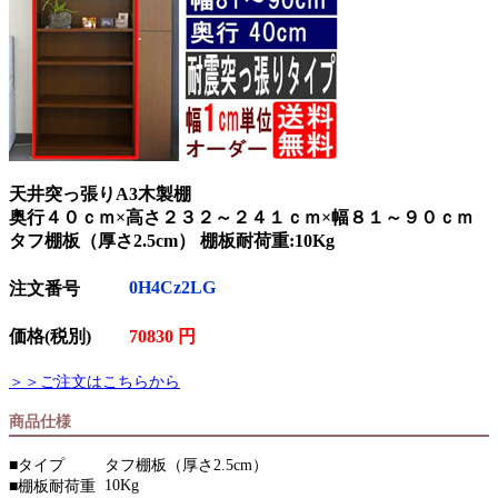
天井突っ張りA3木製棚
奥行４０ｃｍ×高さ２３２～２４１ｃｍ×幅８１～９０ｃｍ
タフ棚板（厚さ2.5cm） 棚板耐荷重:10Kg
0H4Cz2LG
注文番号
価格(税別)
70830 円
＞＞ご注文はこちらから
商品仕様
■タイプ
タフ棚板（厚さ2.5cm）
10Kg
■棚板耐荷重