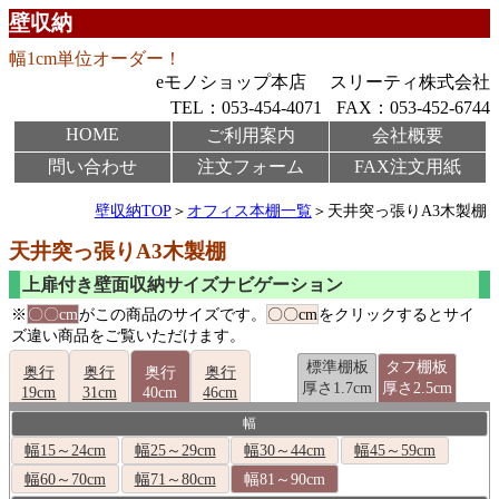
壁収納
幅1cm単位オーダー！
eモノショップ本店
スリーティ株式会社
TEL：053-454-4071
FAX：053-452-6744
HOME
ご利用案内
会社概要
問い合わせ
注文フォーム
FAX注文用紙
壁収納TOP
＞
オフィス本棚一覧
＞天井突っ張りA3木製棚
天井突っ張りA3木製棚
上扉付き壁面収納サイズナビゲーション
※
〇〇cm
がこの商品のサイズです。
〇〇cm
をクリックするとサイ
ズ違い商品をご覧いただけます。
標準棚板
タフ棚板
奥行
奥行
奥行
奥行
厚さ1.7cm
厚さ2.5cm
19cm
31cm
40cm
46cm
幅
幅15～24cm
幅25～29cm
幅30～44cm
幅45～59cm
幅60～70cm
幅71～80cm
幅81～90cm