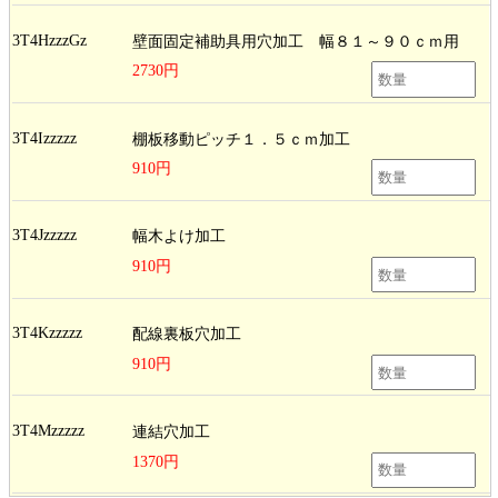
3T4HzzzGz
壁面固定補助具用穴加工 幅８１～９０ｃｍ用
2730円
3T4Izzzzz
棚板移動ピッチ１．５ｃｍ加工
910円
3T4Jzzzzz
幅木よけ加工
910円
3T4Kzzzzz
配線裏板穴加工
910円
3T4Mzzzzz
連結穴加工
1370円