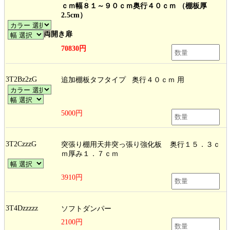
ｃｍ幅８１～９０ｃｍ奥行４０ｃｍ （棚板厚
2.5cm）
両開き扉
70830円
3T2Bz2zG
追加棚板タフタイプ 奥行４０ｃｍ 用
5000円
3T2CzzzG
突張り棚用天井突っ張り強化板 奥行１５．３ｃ
ｍ厚み１．７ｃｍ
3910円
3T4Dzzzzz
ソフトダンパー
2100円