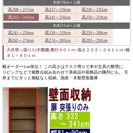
本体178cm＋上棚
高208～217cm
高217～226cm
高226～235cm
高232～241cm
高241～250cm
高250～259cm
本体211cm＋上棚
高241～250cm
高250～259cm
高259～268cm
高265～274cm
高274～283cm
高283～292cm
天井突っ張りA3木製棚 奥行４０ｃｍ×高さ２３２～２４１ｃｍ×幅
８１～９０ｃｍ
幅オーダー1cm単位！ この高さはデスク周りで本や文具の整理に、
リビングなどで複数台組み合わせて美術品や装飾品の陳列にも。 天
井までピタッと無駄なく収納。国産・木製壁面書庫