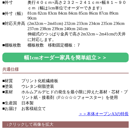
■外寸
奥行４０ｃｍ×高さ２３２～２４１ｃｍ×幅８１～９０
ｃｍ（幅は1cm単位でオーダーできます）
81cm 82cm 83cm 84cm 84cm 85cm 86cm 87cm 89cm
■外寸（幅）
90cm
■対応天井高
(2m32cm～2m41cm) 232cm 233cm 234cm 235cm 236cm
237cm 238cm 239cm 240cm 241cm
伸縮式のつっぱり金具で高さ2m32cm～2m41cmの天井
に対応します。
■棚板枚数
棚板枚数 移動固定棚板：７
幅1cmオーダー家具を簡単組立＞＞
共通仕様
■材質
プリント化粧繊維板
■塗装
ウレタン樹脂塗装
■素材
ホルムアルデヒドの発生を最小限に抑えた基材・芯材・プ
リント紙・接着剤（F☆☆☆☆フォースター）を使用
■生産国
日本製
■お届け
お客様組立て
＞＞本体オープンA3の特長
↓クリックして画像を拡大