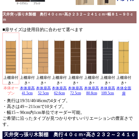
天井突っ張り木製棚 奥行４０ｃｍ×高さ２３２～２４１ｃｍ×幅８１～９０ｃ
ｍ
■扉サイズは使用目的に合わせて選べます
上棚扉付
上棚扉付
上棚扉付
上棚扉付
上棚扉付
上棚扉付
上棚扉付
上棚扉付
き+
き+
き+
き+
き+
き+
き+
き+
本体オー
本体扉高
本体扉高
本体扉高
本体扉高
本体扉高
本体扉高
本体全面
41.5cm
52.5cm
62.6cm
72.5cm
80.8cm
109.5cm
プン
扉
・奥行は19/31/40/46cmの4タイプ。
・高さは49～211cmで10タイプ。
・幅15～90cm内1cm単位でオーダー可能。
ご希望に沿ったタイプが見つかりやすいバリエーションの豊富さで
す。
天井突っ張り木製棚 奥行４０ｃｍ×高さ２３２～２４１ｃ