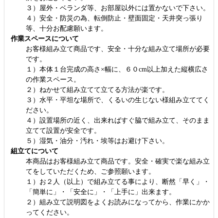
３）屋外・ベランダ等、お部屋以外には置かないで下さい。
４）安全・防災の為、転倒防止・壁面固定・天井突っ張り
等、十分お配慮願います。
作業スペースについて
お客様組み立て商品です、安全・十分な組み立て場所が必要
です。
１）本体１台完成の高さ×幅に、６０cm以上加えた縦横広さ
の作業スペース。
２）ねかせて組み立てて立てる方法が楽です。
３）水平・平坦な場所で、くるいの生じない様組み立ててく
ださい。
４）設置場所の近く、出来ればすぐ脇で組み立て、そのまま
立てて設置が安全です。
５）湿気・油分・汚れ・埃等はお避け下さい。
組立てについて
本商品はお客様組み立て商品です。安全・確実で楽な組み立
てをしていただくため、ご参照願います。
１）お２人（以上）で組み立てる事により、断然「早く」・
「簡単に」・「安全に」・「上手に」出来ます。
２）組み立て説明図をよくお読みになってから、作業にかか
ってください。