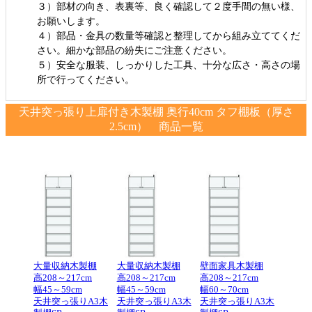
３）部材の向き、表裏等、良く確認して２度手間の無い様、
お願いします。
４）部品・金具の数量等確認と整理してから組み立ててくだ
さい。細かな部品の紛失にご注意ください。
５）安全な服装、しっかりした工具、十分な広さ・高さの場
所で行ってください。
天井突っ張り上扉付き木製棚 奥行40cm タフ棚板（厚さ
2.5cm） 商品一覧
大量収納木製棚
大量収納木製棚
壁面家具木製棚
高208～217cm
高208～217cm
高208～217cm
幅45～59cm
幅45～59cm
幅60～70cm
天井突っ張りA3木
天井突っ張りA3木
天井突っ張りA3木