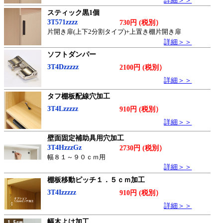
スティック黒1個
3T571zzzz
730円 (税別）
片開き扉(上下2分割タイプ)+上置き棚片開き扉
詳細＞＞
ソフトダンパー
3T4Dzzzzz
2100円 (税別）
詳細＞＞
タフ棚板配線穴加工
3T4Lzzzzz
910円 (税別）
詳細＞＞
壁面固定補助具用穴加工
3T4HzzzGz
2730円 (税別）
幅８１～９０ｃｍ用
詳細＞＞
棚板移動ピッチ１．５ｃｍ加工
3T4Izzzzz
910円 (税別）
詳細＞＞
幅木よけ加工