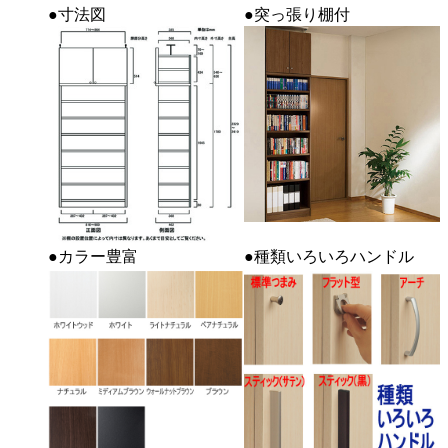
●寸法図
●突っ張り棚付
●カラー豊富
●種類いろいろハンドル